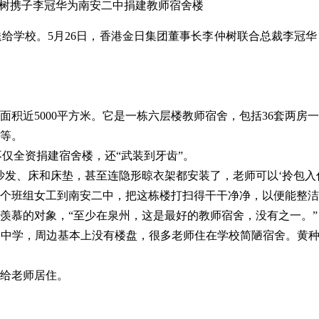
仲树携子李冠华为南安二中捐建教师宿舍楼
给学校。5月26日，香港金日集团董事长李仲树联合总裁李冠华
筑面积近5000平方米。它是一栋六层楼教师宿舍，包括36套两
等。
不仅全资捐建宿舍楼，还“武装到牙齿”。
发、床和床垫，甚至连隐形晾衣架都安装了，老师可以‘拎包入住
个班组女工到南安二中，把这栋楼打扫得干干净净，以便能整洁
羡慕的对象，“至少在泉州，这是最好的教师宿舍，没有之一。”
中学，周边基本上没有楼盘，很多老师住在学校简陋宿舍。黄种
给老师居住。