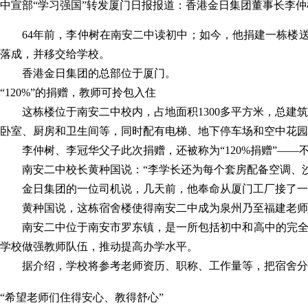
中宣部“学习强国”转发厦门日报报道：香港金日集团董事长李
64年前，李仲树在南安二中读初中；如今，他捐建一栋楼送
落成，并移交给学校。
香港金日集团的总部位于厦门。
“120%”的捐赠，教师可拎包入住
这栋楼位于南安二中校内，占地面积1300多平方米，总建
卧室、厨房和卫生间等，同时配有电梯、地下停车场和空中花园
李仲树、李冠华父子此次捐赠，还被称为“120%捐赠”——
南安二中校长黄种国说：“李学长还为每个套房配备空调、沙
金日集团的一位司机说，几天前，他奉命从厦门工厂接了一
黄种国说，这栋宿舍楼使得南安二中成为泉州乃至福建老师
南安二中位于南安市罗东镇，是一所包括初中和高中的完全
学校做强教师队伍，推动提高办学水平。
据介绍，学校将参考老师资历、职称、工作量等，把宿舍分
“希望老师们住得安心、教得舒心”