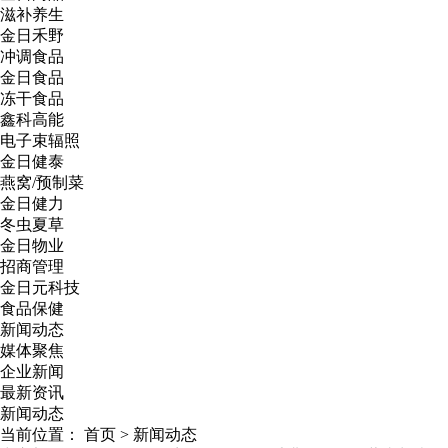
滋补养生
金日禾野
冲调食品
金日食品
冻干食品
鑫科高能
电子束辐照
金日健泰
燕窝/预制菜
金日健力
冬虫夏草
金日物业
招商管理
金日元科技
食品保健
新闻动态
媒体聚焦
企业新闻
最新资讯
新闻动态
当前位置：
首页
>
新闻动态